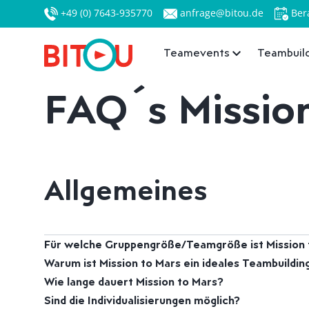
+49 (0) 7643-935770
anfrage@bitou.de
Ber
Teamevents
Teambuild
FAQ´s Mission
Allgemeines
Für welche Gruppengröße/Teamgröße ist Mission 
Warum ist Mission to Mars ein ideales Teambuildi
Wie lange dauert Mission to Mars?
Sind die Individualisierungen möglich?