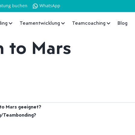
atung buchen
WhatsApp
ing
Teamentwicklung
Teamcoaching
Blog
 to Mars
to Mars geeignet?
ng/Teambonding?