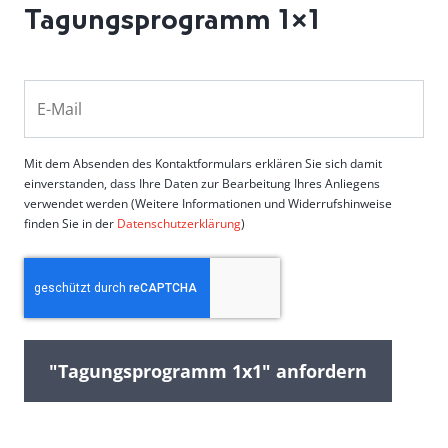
Tagungsprogramm 1×1
E
-
M
Mit dem Absenden des Kontaktformulars erklären Sie sich damit
a
einverstanden, dass Ihre Daten zur Bearbeitung Ihres Anliegens
i
verwendet werden (Weitere Informationen und Widerrufshinweise
finden Sie in der
Datenschutzerklärung
)
l
(
c
e
r
a
f
p
o
t
r
c
d
e
h
rl
a
i