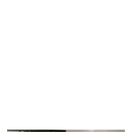
Auswahl des passenden Events.
Vor Ort war das Team super
organisiert, herzlich und hat unser
Event super begleitet. BITOU bietet
Events und
Teamentwicklungsspiele die auf
einem nächsten Level sind- modern
und kreativ. Wir freuen uns schon
auf das nächste Event.
Yvonne Ruhland, Google-Bewertung