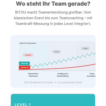
Wo steht Ihr Team gerade?
BITOU macht Teamentwicklung greifbar: Vom
klassischen Event bis zum Teamcoaching – mit
Teamkraft-Messung in jedes Level integriert.
Spaß im Vordergrund
TK-24
TK-15
TK-Delta
Intensität
Teamkraft
Klassisches
Intelligentes
Team-
Teamevent
Teambuilding
entwicklung
Auf die Bereiche klicken → zur passenden Seite
LEVEL 1