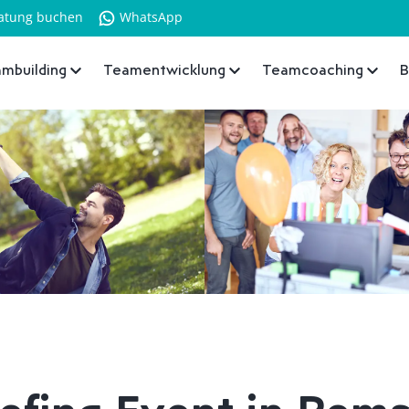
atung buchen
WhatsApp
mbuilding
Teamentwicklung
Teamcoaching
B
efing Event in Rem