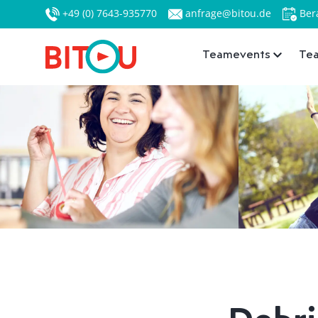
+49 (0) 7643-935770
anfrage@bitou.de
Ber
Teamevents
Tea
Debri