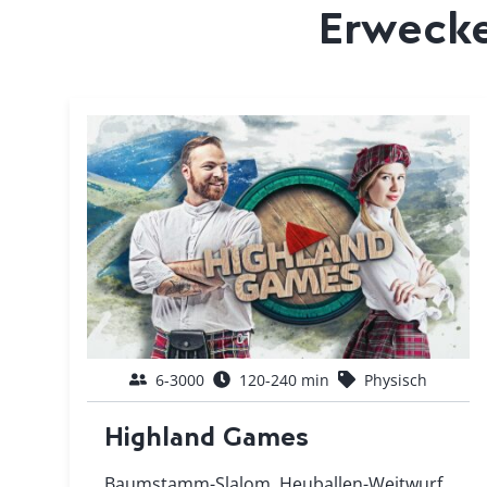
Erwecke
6-3000
120-240 min
Physisch
Highland Games
Baumstamm-Slalom, Heuballen-Weitwurf,