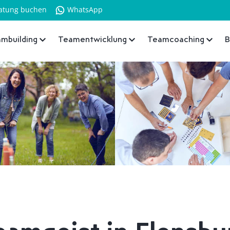
atung buchen
WhatsApp
mbuilding
Teamentwicklung
Teamcoaching
B
eamgeist in Flensbu