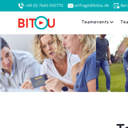
+49 (0) 7643-935770
anfrage@bitou.de
Ber
Teamevents
Tea
T