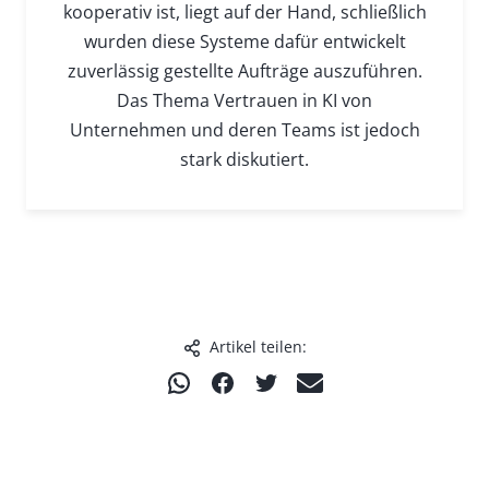
kooperativ ist, liegt auf der Hand, schließlich
wurden diese Systeme dafür entwickelt
zuverlässig gestellte Aufträge auszuführen.
Das Thema Vertrauen in KI von
Unternehmen und deren Teams ist jedoch
stark diskutiert.
Artikel teilen:
T
T
T
T
e
e
e
e
i
i
i
i
l
l
l
l