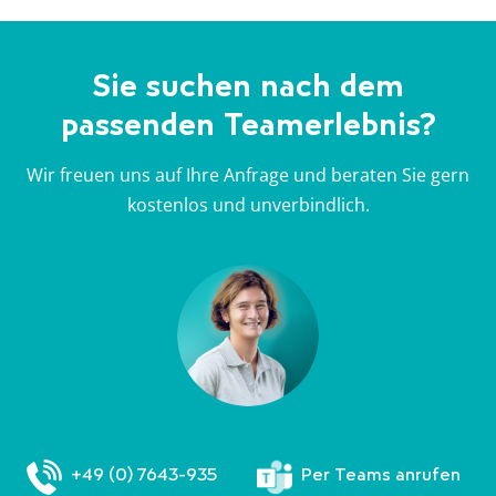
e
e
e
e
n
n
n
n
b
a
a
b
Sie suchen nach dem
e
u
u
e
passenden Teamerlebnis?
i
f
f
i
W
F
T
W
Wir freuen uns auf Ihre Anfrage und beraten Sie gern
h
a
w
h
kostenlos und unverbindlich.
a
c
i
a
t
e
t
t
s
b
t
s
A
o
e
A
p
o
r
p
p
k
p
+49 (0) 7643-935
Per Teams anrufen