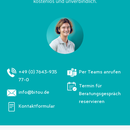
kostenlos und unverbindlich.
a
c
i
a
t
e
t
t
s
b
t
s
A
o
e
A
p
o
r
p
p
k
p
+49 (0) 7643-935
Per Teams anrufen
77-0
Termin für
info@bitou.de
Beratungsgespräch
reservieren
Kontaktformular