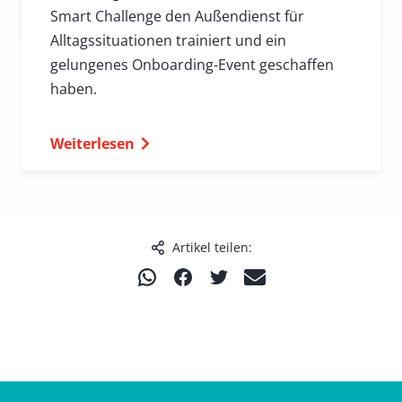
Smart Challenge den Außendienst für
Alltagssituationen trainiert und ein
gelungenes Onboarding-Event geschaffen
haben.
Weiterlesen
Artikel teilen:
T
T
T
T
e
e
e
e
i
i
i
i
l
l
l
l
e
e
e
e
n
n
n
n