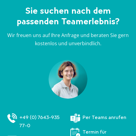
b
a
a
b
Sie suchen nach dem
e
u
u
e
passenden Teamerlebnis?
i
f
f
i
W
F
T
W
Wir freuen uns auf Ihre Anfrage und beraten Sie gern
h
a
w
h
kostenlos und unverbindlich.
a
c
i
a
t
e
t
t
s
b
t
s
A
o
e
A
p
o
r
p
p
k
p
+49 (0) 7643-935
Per Teams anrufen
77-0
Termin für