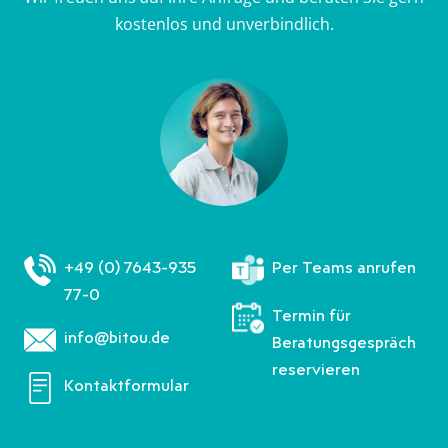
h
a
w
h
kostenlos und unverbindlich.
a
c
i
a
t
e
t
t
s
b
t
s
A
o
e
A
p
o
r
p
p
k
p
+49 (0) 7643-935
Per Teams anrufen
77-0
Termin für
info@bitou.de
Beratungsgespräch
reservieren
Kontaktformular