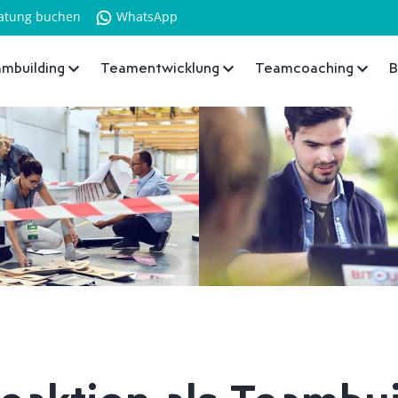
atung buchen
WhatsApp
mbuilding
Teamentwicklung
Teamcoaching
B
eaktion als Teambui