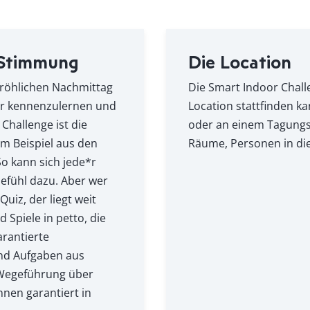
 Stimmung
Die Location
 fröhlichen Nachmittag
Die Smart Indoor Challe
er kennenzulernen und
Location stattfinden k
Challenge ist die
oder an einem Tagungso
um Beispiel aus den
Räume, Personen in die
So kann sich jede*r
efühl dazu. Aber wer
uiz, der liegt weit
Spiele in petto, die
arantierte
nd Aufgaben aus
 Wegeführung über
nen garantiert in