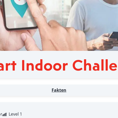
rt Indoor Chall
Fakten
or
Level 1