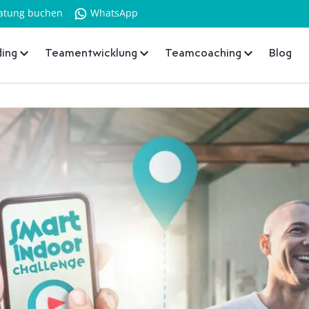
atung buchen
WhatsApp
ing
Teamentwicklung
Teamcoaching
Blog