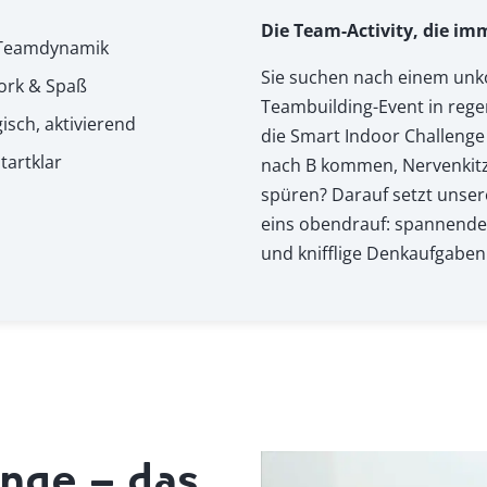
Die Team-Activity, die im
 Teamdynamik
Sie suchen nach einem unk
ork & Spaß
Teambuilding-Event in regen
isch, aktivierend
die Smart Indoor Challenge
tartklar
nach B kommen, Nervenkitz
spüren? Darauf setzt unser
eins obendrauf: spannend
und knifflige Denkaufgaben
enge – das