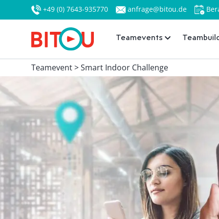
+49 (0) 7643-935770
anfrage@bitou.de
Ber
Teamevents
Teambuild
Teamevent > Smart Indoor Challenge